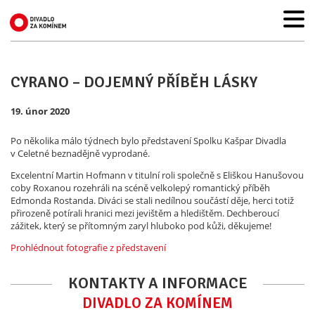
CYRANO – DOJEMNÝ PŘÍBĚH LÁSKY
19. únor 2020
Po několika málo týdnech bylo představení Spolku Kašpar Divadla
v Celetné beznadějně vyprodané.
Excelentní Martin Hofmann v titulní roli společně s Eliškou Hanušovou
coby Roxanou rozehráli na scéně velkolepý romantický příběh
Edmonda Rostanda. Diváci se stali nedílnou součástí děje, herci totiž
přirozeně potírali hranici mezi jevištěm a hledištěm. Dechberoucí
zážitek, který se přítomným zaryl hluboko pod kůži, děkujeme!
Prohlédnout fotografie z představení
KONTAKTY A INFORMACE
DIVADLO ZA KOMÍNEM