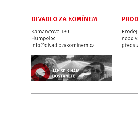
DIVADLO ZA KOMÍNEM
PROD
Kamarytova 180
Prodej
Humpolec
nebo v
info@divadlozakominem.cz
předst