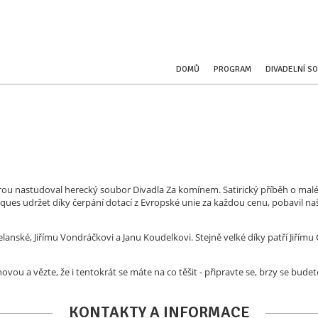
DOMŮ
PROGRAM
DIVADELNÍ S
kterou nastudoval herecký soubor Divadla Za komínem. Satirický příběh o ma
acques udržet díky čerpání dotací z Evropské unie za každou cenu, pobavil na
nské, Jiřímu Vondráčkovi a Janu Koudelkovi. Stejně velké díky patří Jiřímu 
ou a vězte, že i tentokrát se máte na co těšit - připravte se, brzy se budet
KONTAKTY A INFORMACE