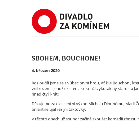
SBOHEM, BOUCHONE!
4. březen 2020
Rozloučili jsme se s vůbec první hrou, Ať žije Bouchon!, 
vnitrozemí, jehož existenci se snaží vykutálený starosta J
hned čtyřikrát!
Děkujeme za excelentní výkon Michalu Dlouhému, Marii Čela
brilantně ujal režijní taktovky.
V těchto dnech už soubor začíná zkoušet komedii zbrusu nov