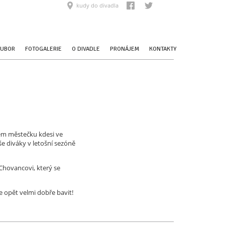
kudy do divadla
OUBOR
FOTOGALERIE
O DIVADLE
PRONÁJEM
KONTAKTY
lém městečku kdesi ve
še diváky v letošní sezóně
Chovancovi, který se
e opět velmi dobře bavit!