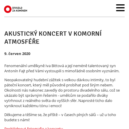
AKUSTICKÝ KONCERT V KOMORNÍ
ATMOSFÉŘE
9. červen 2020
Fenomenální umělkyně Iva Bittová a její neméně talentovaný syn
Antonín Fajt před Vámi vystoupili s mimořádně osobním vyznáním.
Neopakovatelný hudební zážitek s velkou dávkou intimity, to byl
páteční koncert, který měl původně probíhat pod širým nebem.
Okolnosti nás nakonec zavedly do prostoru divadelního sálu, což se
ukázalo být správným řešením - umělcům se podařilo diváky
vytrhnout z reálného světa do vyšších sfér. Naprosté ticho dalo
vyniknout každému tónu i emoci!
Děkujeme a těšíme se, že příště – v časech plných sálů – už u toho
budete s námi!
Prohlédnout fotografie z koncertu