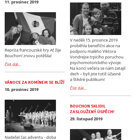
11. prosinec 2019
V neděli 15. prosince 2019
proběhla benefiční akce na
Repríza francouzské hry Ať žije
podporu malého Viktora
Bouchon! znovu potěšila!
Vondrejse trpícího poruchou
psychomotorického vývoje.
Číst dál...
Na konci večera se nám zatajil
dech – byli jste totiž úžasné
a štědré publikum!
VÁNOCE ZA KOMÍNEM SE BLÍŽÍ
Číst dál...
10. prosinec 2019
BOUCHON SKLIDIL
ZASLOUŽENÝ ÚSPĚCH!
29. listopad 2019
Nadešel čas adventu - doba