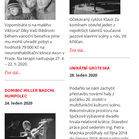
Očekávaný cyklus Klavír Za
Vzpomínáte si na malého
komínem otevřel jeden z
Viktora? Díky Vaší štědrosti
největších talentů současné
během vánoční benefice jsme
jazzové klavírní scény u nás, Vít
mu mohli uhradit pobyt v
Křišťan.
hodnotě 79 000 Kč na
Číst dál...
neurorehabilitační klinice Axon v
Praze. Na terapii nastupuje 27. 4.
– 22. 5. 2020.
UNIKÁTNÍ GROTESKA
Číst dál...
28. leden 2020
Podařilo se nám zachytit
DOMINIC MILLER NADCHL
přestavbu tovární haly z
HUMPOLEC
počátku 20. století v
24. leden 2020
multifunkční kulturní scénu.
Rekonstrukce prostoru na
špičkově vybavené divadlo
trvala relativně krátce. Stavební
práce pod vedením Ing. Petra
Machka probíhaly od října 2018
do června 2019. Poté nastoupila