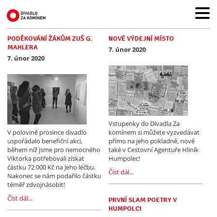
PODĚKOVÁNÍ ŽÁKŮM ZUŠ G.
NOVÉ VÝDEJNÍ MÍSTO
MAHLERA
7. únor 2020
7. únor 2020
Vstupenky do Divadla Za
V polovině prosince divadlo
komínem si můžete vyzvedávat
uspořádalo benefiční akci,
přímo na jeho pokladně, nově
během níž jsme pro nemocného
také v Cestovní Agentuře Hliník
Viktorka potřebovali získat
Humpolec!
částku 72 000 Kč na jeho léčbu.
Číst dál...
Nakonec se nám podařilo částku
téměř zdvojnásobit!
Číst dál...
PRVNÍ SLAM POETRY V
HUMPOLCI