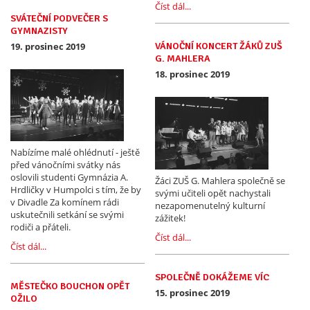
Číst dál...
SVÁTEČNÍ PODVEČER S
GYMNAZISTY
19. prosinec 2019
VÁNOČNÍ KONCERT ŽÁKŮ ZUŠ
G. MAHLERA
18. prosinec 2019
Nabízíme malé ohlédnutí - ještě
před vánočními svátky nás
oslovili studenti Gymnázia A.
Žáci ZUŠ G. Mahlera společně se
Hrdličky v Humpolci s tím, že by
svými učiteli opět nachystali
v Divadle Za komínem rádi
nezapomenutelný kulturní
uskutečnili setkání se svými
zážitek!
rodiči a přáteli.
Číst dál...
Číst dál...
SPOLEČNĚ DOKÁŽEME VÍC
MĚSTEČKO BOUCHON OPĚT
15. prosinec 2019
OŽILO