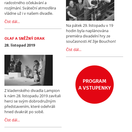
radostného očekávání a
rozjímání. Sváteční atmosféra
vládne už i v našem divadle.
Číst dál...
Na pátek 29. listopadu v 19
hodin byla naplánována
premiéra divadelní hry ze
OLAF A SNĚŽNÝ DRAK
současnosti Ať žije Bouchon!
28. listopad 2019
Číst dál...
PROGRAM
A VSTUPENKY
Z kladenského divadla Lampion
k nám 28. listopadu 2019 zavítali
herci se svým dobrodružným
představením, které odehráli
hned dvakrát po sobě.
Číst dál...