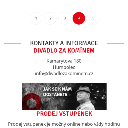
1
2
3
4
5
KONTAKTY A INFORMACE
DIVADLO ZA KOMÍNEM
Kamarytova 180
Humpolec
info@divadlozakominem.cz
PRODEJ VSTUPENEK
Prodej vstupenek je možný online nebo vždy hodinu