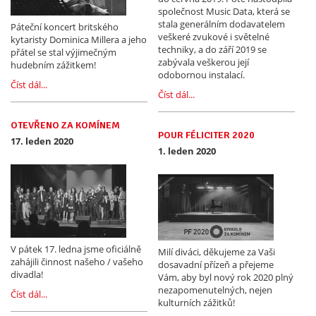
společnost Music Data, která se
stala generálním dodavatelem
Páteční koncert britského
veškeré zvukové i světelné
kytaristy Dominica Millera a jeho
techniky, a do září 2019 se
přátel se stal výjimečným
zabývala veškerou její
hudebním zážitkem!
odobornou instalací.
Číst dál...
Číst dál...
OTEVŘENO ZA KOMÍNEM
POUR FÉLICITER 2020
17. leden 2020
1. leden 2020
V pátek 17. ledna jsme oficiálně
Milí diváci, děkujeme za Vaši
zahájili činnost našeho / vašeho
dosavadní přízeň a přejeme
divadla!
Vám, aby byl nový rok 2020 plný
nezapomenutelných, nejen
Číst dál...
kulturních zážitků!