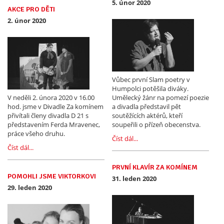
5. únor 2020
AKCE PRO DĚTI
2. únor 2020
Vůbec první Slam poetry v
Humpolci potěšila diváky.
V neděli 2. února 2020 v 16.00
Umělecký žánr na pomezí poezie
hod. jsme v Divadle Za komínem
a divadla představil pět
přivítali členy divadla D 21 s
soutěžících aktérů, kteří
představením Ferda Mravenec,
soupeřili o přízeň obecenstva.
práce všeho druhu.
Číst dál...
Číst dál...
PRVNÍ KLAVÍR ZA KOMÍNEM
POMOHLI JSME VIKTORKOVI
31. leden 2020
29. leden 2020